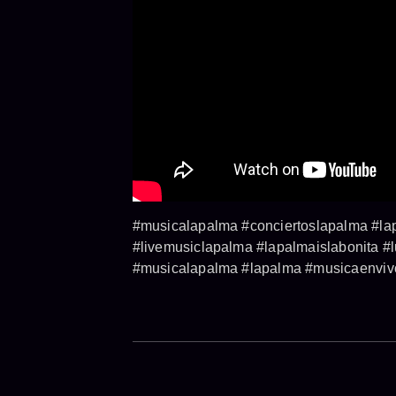
#musicalapalma #conciertoslapalma #lap
#livemusiclapalma #lapalmaislabonita #
#musicalapalma #lapalma #musicaenvivo