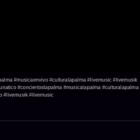
alma #musicaenvivo #culturalapalma #livemusic #livemusik
lunatico #conciertoslapalma #musicalapalma #culturalapalma
 #livemusik #livemusic