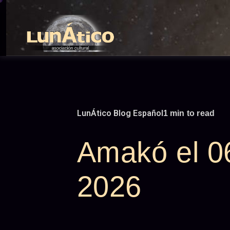
Skip
to
content
LunÁtico Blog Español
1 min to read
Amakó el 0
2026