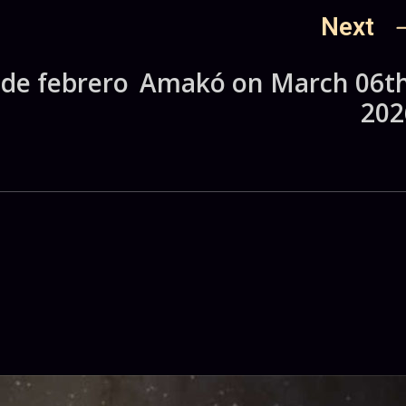
Next
 de febrero
Amakó on March 06th
202