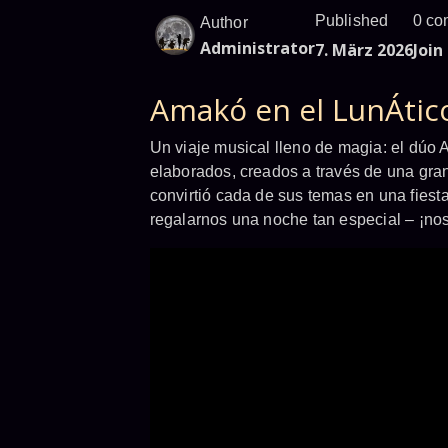
Published
0 co
Author
Administrator
7. März 2026
Join
Amakó en el LunÁtic
Un viaje musical lleno de magia: el dúo
elaborados, creados a través de una gra
convirtió cada de sus temas en una fiesta
regalarnos una noche tan especial – ¡no