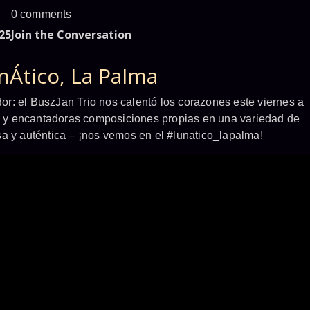
0 comments
25
Join the Conversation
unÁtico, La Palma
r: el BuszJan Trio nos calentó los corazones este viernes a
mas y encantadoras composiciones propias en una variedad de
a y auténtica – ¡nos vemos en el #lunatico_lapalma!