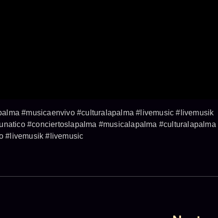
alma #musicaenvivo #culturalapalma #livemusic #livemusik
lunatico #conciertoslapalma #musicalapalma #culturalapalma
 #livemusik #livemusic