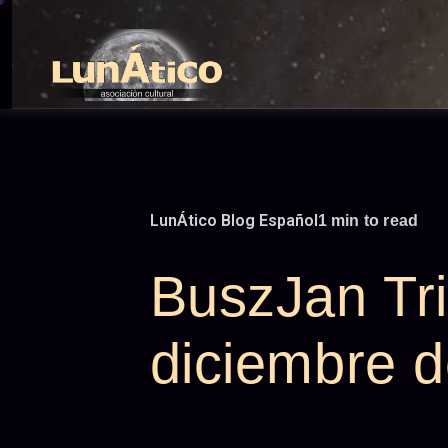
Skip
to
content
LunÁtico Blog Español
1 min to read
BuszJan Tri
diciembre 