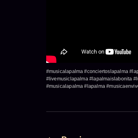
#musicalapalma #conciertoslapalma #lap
#livemusiclapalma #lapalmaislabonita #
#musicalapalma #lapalma #musicaenvivo