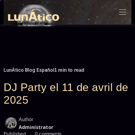
Skip
to
content
LunÁtico Blog Español
1 min to read
DJ Party el 11 de avril de
2025
Author
Administrator
Published
0 comments