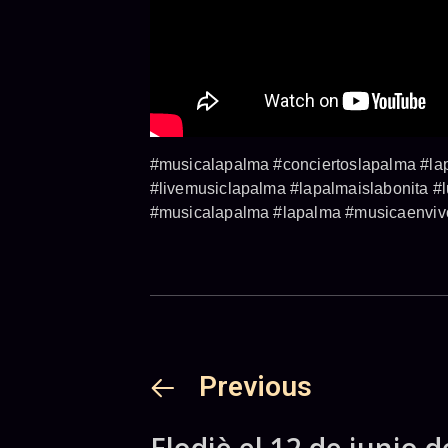
#musicalapalma #conciertoslapalma #lap
#livemusiclapalma #lapalmaislabonita #
#musicalapalma #lapalma #musicaenvivo
Previous
Elodiè el 12 de junio 