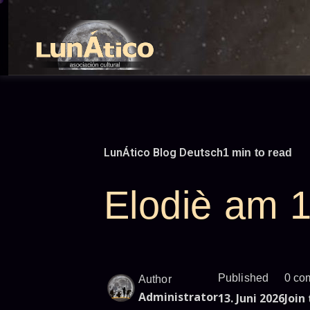
Skip
to
content
LunÁtico Blog Deutsch
1 min to read
Elodiè am 1
Published
0 co
Author
Administrator
13. Juni 2026
Join