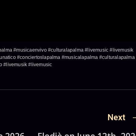
alma #musicaenvivo #culturalapalma #livemusic #livemusik
lunatico #conciertoslapalma #musicalapalma #culturalapalma
 #livemusik #livemusic
Next
de 2026
Elodiè on June 12th, 202