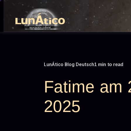
Skip
to
content
LunÁtico Blog Deutsch
1 min to read
Fatime am 
2025