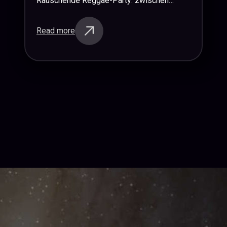
Rauschende Reggae-Party: zwischen
Klavier, Gitarre, Schlagzeug, Loops,
Turntables, Raps und Gesang erschuf das
Read more
Calima Syndicate eine fantastische
Stimmung mit ihrer Mischung aus
klassischen Songs…