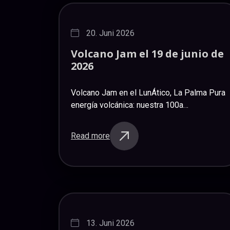
20. Juni 2026
Volcano
Jam
el
19
de
junio
de
2026
Volcano Jam en el LunÁtico, La Palma Pura
energía volcánica: nuestra 100a
#jamsession se celebró ayer con
contribuciones musicales extraordinarias.
Read more
Empezando con los explosivos originales
de Theresa & Los Tajogaites,…
13. Juni 2026