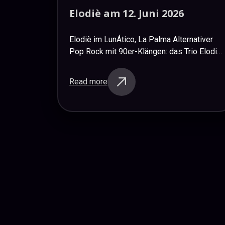
Elodiè
am
12.
Juni
2026
Elodiè im LunÁtico, La Palma Alternativer
Pop Rock mit 90er-Klängen: das Trio Elodiè
brachte ihren authentischen Sound aus
Teneriffa auf unsere Bühne, spielte für uns
Read more
ein abwechslungsreiches Konzert und
machte…