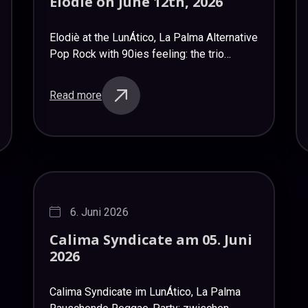
Elodiè
on
June
12th,
2026
Elodiè at the LunÁtico, La Palma Alternative
Pop Rock with 90ies feeling: the trio
Elodiè, formed by Marcos (guitar and
voice), Rosa (piano and second voice) and
Read more
Suso (bass) brought…
6. Juni 2026
Calima
Syndicate
am
05.
Juni
2026
Calima Syndicate im LunÁtico, La Palma