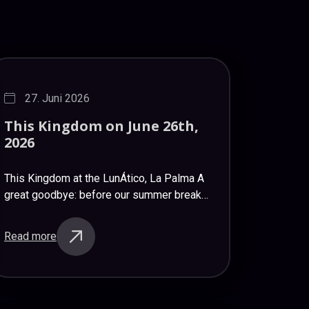
27. Juni 2026
This
Kingdom
on
June
26th,
2026
This Kingdom at the LunÁtico, La Palma A
great goodbye: before our summer break
we had once more an amazing Rock party –
This Kingdom, a band from Gran Canaria,…
Read more