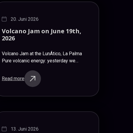
20. Juni 2026
Volcano
Jam
on
June
19th,
2026
Volcano Jam at the LunÁtico, La Palma
Pure volcanic energy: yesterday we
celebrated our 100th jam session with
extraordinary musical contributions.
Read more
Starting with the explosive originals by
Theresa & Los…
13. Juni 2026