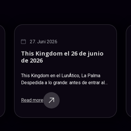
27. Juni 2026
This
Kingdom
el
26
de
junio
de
2026
This Kingdom en el LunÁtico, La Palma
Despedida a lo grande: antes de entrar al
descanso de verano, tuvimos una fiesta
roquera de las grandes – This Kingdom,
Read more
una banda…