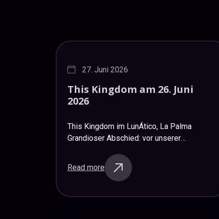
27. Juni 2026
This
Kingdom
am
26.
Juni
2026
This Kingdom im LunÁtico, La Palma
Grandioser Abschied: vor unserer
Sommerpause hatten wir am Freitag noch
einmal eine geniale Party mit den Rockern
Read more
aus Gran Canaria, This Kingdom, die auf…