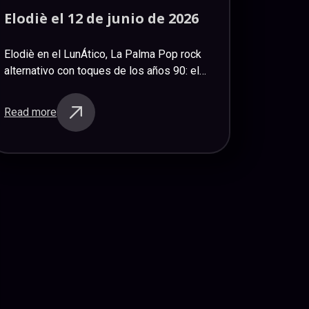
Elodiè
el
12
de
junio
de
2026
Elodiè en el LunÁtico, La Palma Pop rock
alternativo con toques de los años 90: el
trío Elodiè, compuesto por Marcos (guitarra
y voz), Rosa (piano y coros) y Suso…
Read more