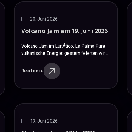
20. Juni 2026
Volcano
Jam
am
19.
Juni
2026
Volcano Jam im LunÁtico, La Palma Pure
vulkanische Energie: gestern feierten wir
unsere 100ste Jam Session mit
außergewöhnlichen musikalischen
Read more
Beiträgen. Angefangen mit den explosiven
Originalsongs von Theresa & Los
Tajogaites…
13. Juni 2026