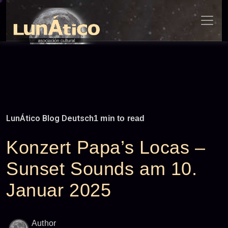
Skip
to
content
LunÁtico Blog Deutsch
1 min to read
Konzert Papa’s Locas –
Sunset Sounds am 10.
Januar 2025
Author