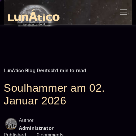
Skip
to
content
LunÁtico Blog Deutsch
1 min to read
Soulhammer am 02.
Januar 2026
Author
Administrator
Published
0 comments