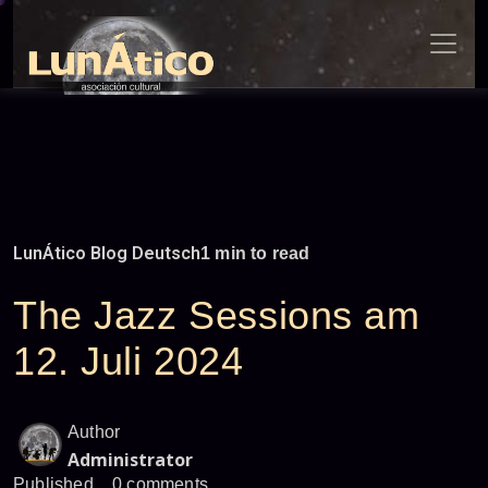
Skip
to
content
LunÁtico Blog Deutsch
1 min to read
The Jazz Sessions am
12. Juli 2024
Author
Administrator
Published
0 comments