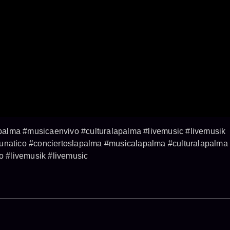
alma #musicaenvivo #culturalapalma #livemusic #livemusik
lunatico #conciertoslapalma #musicalapalma #culturalapalma
 #livemusik #livemusic