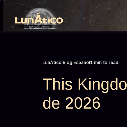
Skip
to
content
LunÁtico Blog Español
1 min to read
This Kingdo
de 2026