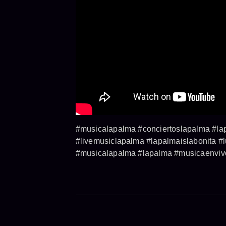
#musicalapalma #conciertoslapalma #lap
#livemusiclapalma #lapalmaislabonita #
#musicalapalma #lapalma #musicaenvivo