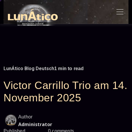
Skip
to
content
LunÁtico Blog Deutsch
1 min to read
Victor Carrillo Trio am 14.
November 2025
Author
Administrator
Published
0 comments