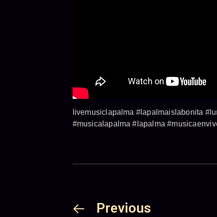
livemusiclapalma #lapalmaislabonita #l
#musicalapalma #lapalma #musicaenvivo
Previous