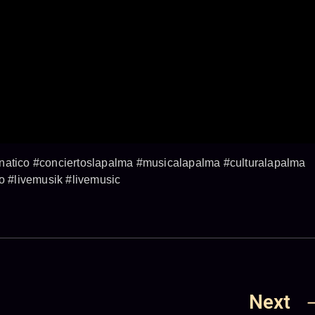
unatico #conciertoslapalma #musicalapalma #culturalapalma
 #livemusik #livemusic
Next