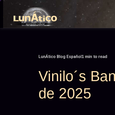
Skip
to
content
LunÁtico Blog Español
1 min to read
Vinilo´s Ba
de 2025