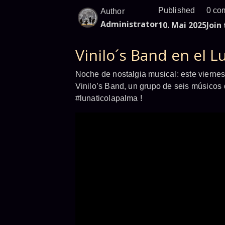
Published
0 co
Author
Administrator
10. Mai 2025
Join
Vinilo´s Band en el L
Noche de nostalgia musical: este vierne
Vinilo’s Band, un grupo de seis músicos
#lunaticolapalma !