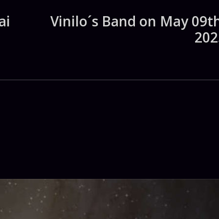
ai
Vinilo´s Band on May 09th
202