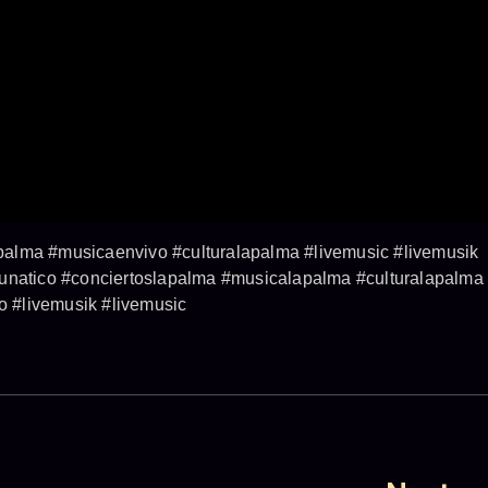
alma #musicaenvivo #culturalapalma #livemusic #livemusik
lunatico #conciertoslapalma #musicalapalma #culturalapalma
 #livemusik #livemusic