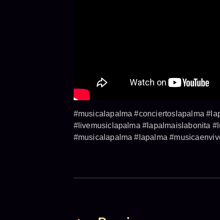
#musicalapalma #conciertoslapalma #lap
#livemusiclapalma #lapalmaislabonita #
#musicalapalma #lapalma #musicaenvivo