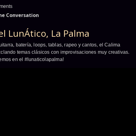
ments
the Conversation
el LunÁtico, La Palma
itarra, batería, loops, tablas, rapeo y cantos, el Calima
clando temas clásicos con improvisaciones muy creativas.
emos en el #lunaticolapalma!