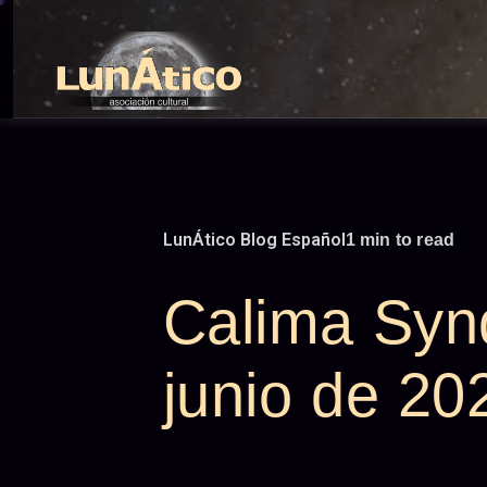
Skip
to
content
LunÁtico Blog Español
1 min to read
Calima Synd
junio de 20