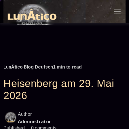
Skip
to
content
LunÁtico Blog Deutsch
1 min to read
Heisenberg am 29. Mai
2026
Author
Administrator
Published
0 comments