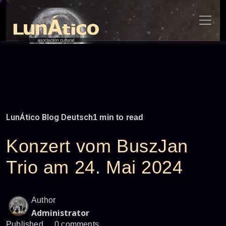
Skip
to
content
LunÁtico Blog Deutsch
1 min to read
Konzert vom BuszJan
Trio am 24. Mai 2024
Author
Administrator
Published
0 comments