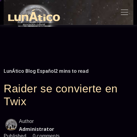
Skip
to
content
LunÁtico Blog Español
2 mins to read
Raider se convierte en
Twix
Author
Administrator
Published
0 comments